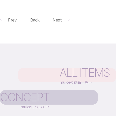
Prev
Back
Next
ALL ITEMS
muiceの商品一覧
CONCEPT
muiceについて