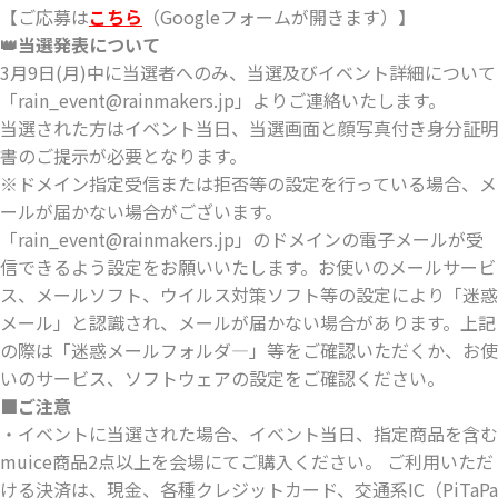
【ご応募は
こちら
（Googleフォームが開きます）】
👑当選発表について
3月9日(月)中に当選者へのみ、当選及びイベント詳細について
「rain_event@rainmakers.jp」よりご連絡いたします。
当選された方はイベント当日、当選画面と顔写真付き身分証明
書のご提示が必要となります。
※ドメイン指定受信または拒否等の設定を行っている場合、メ
ールが届かない場合がございます。
「rain_event@rainmakers.jp」のドメインの電子メールが受
信できるよう設定をお願いいたします。お使いのメールサービ
ス、メールソフト、ウイルス対策ソフト等の設定により「迷惑
メール」と認識され、メールが届かない場合があります。上記
の際は「迷惑メールフォルダ―」等をご確認いただくか、お使
いのサービス、ソフトウェアの設定をご確認ください。
■ご注意
・イベントに当選された場合、イベント当日、指定商品を含む
muice商品2点以上を会場にてご購入ください。 ご利用いただ
ける決済は、現金、各種クレジットカード、交通系IC（PiTaPa