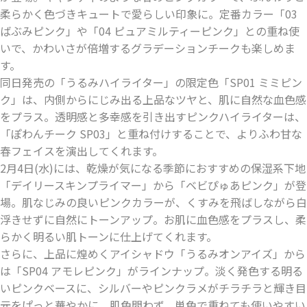
柔らかく色づきキュートで愛らしい印象に。定番カラー「03
ばぶみピンク」や「04 ピュアミルティーピンク」との重ね使
いで、かわいさが倍増するグラデーションチークも楽しめま
す。
同日発売の「うるみハイライター」の限定色「SP01 ミミピン
ク」は、内側からにじみ出る上品なツヤと、肌に自然な血色感
をプラス。透明感と多幸感を引き出すピンクハイライターは、
「ぽわんチーク SP03」と重ね付けすることで、よりふわ甘な
春フェイスを演出してくれます。
2月4日(水)には、乾燥が気になる季節におすすめの保湿系下地
「デイリースキンプライマー」から「ベビぴゅあピンク」が登
場。肌なじみの良いピンクカラーが、くすみを飛ばしながら白
浮きせずに自然にトーンアップ。お肌に血色感をプラスし、柔
らかく明るい肌トーンに仕上げてくれます。
さらに、上品に煌めくアイシャドウ「うるみオンアイズ」から
は「SP04 アモレピンク」がラインナップ。淡く発色する明る
いピンクベースに、シルバーやピンクラメがチラチラと輝き目
元をぱっと華やかに。肌色問わず、単色で重ねても使いやすい