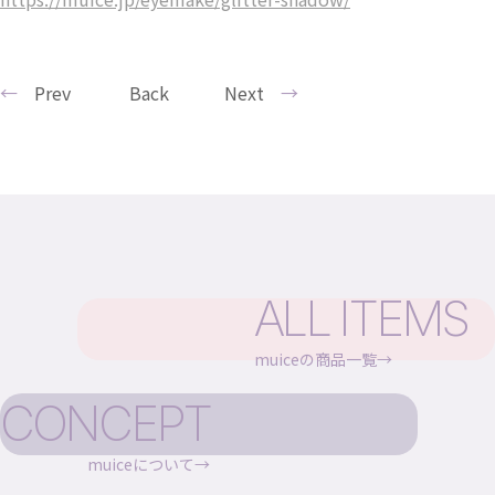
Prev
Back
Next
ALL ITEMS
muiceの商品一覧
CONCEPT
muiceについて