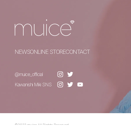
NEWS
ONLINE STORE
CONTACT
@muice_official
Kawanishi Miki SNS
©2023,muice,All Rights Reserved