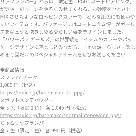
リップランパー」からは、限定⾊「PG01 ユートピアピンク」
が登場。肌トーンを明るくみせてくれる、お砂糖をひとさじ
MIX させたような⽩みピンクカラーで、どんな肌⾊にも使いや
すいアイテムです。パッケージにはユートニウム博⼠がガール
ズをギュッと抱きしめる愛らしい姿をデザインしました。
「パワーパフ ガールズ」の世界観をアイテムのカラーやパッ
ケージデザインに落とし込みながら、「muice」らしさも楽し
める今回だけのスペシャルアイテムをぜひお試しください！
◆商品情報
スフレ de チーク
1,089 円（税込）
https://muice.jp/basemake/sdc_ppg/
スポットメンテパウダー
全 5 ⾊（限定 2 ⾊） 各 1,045 円（税込）
https://muice.jp/basemake/spotmaintepowder_ppg/
ちゅるリップランパー
全 7 ⾊（限定１⾊） 各 990 円（税込）