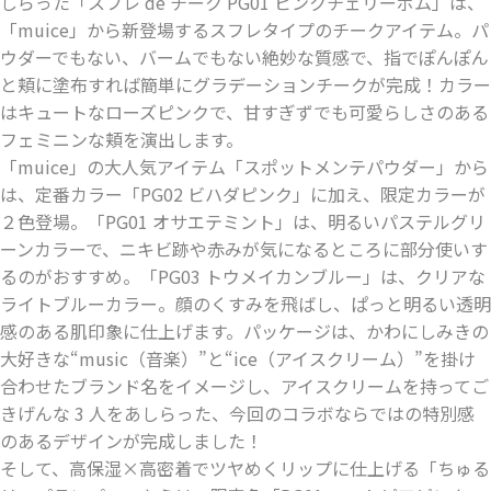
しらった「スフレ de チーク PG01 ピンクチェリーボム」は、
「muice」から新登場するスフレタイプのチークアイテム。パ
ウダーでもない、バームでもない絶妙な質感で、指でぽんぽん
と頬に塗布すれば簡単にグラデーションチークが完成！カラー
はキュートなローズピンクで、⽢すぎずでも可愛らしさのある
フェミニンな頬を演出します。
「muice」の⼤⼈気アイテム「スポットメンテパウダー」から
は、定番カラー「PG02 ビハダピンク」に加え、限定カラーが
２⾊登場。「PG01 オサエテミント」は、明るいパステルグリ
ーンカラーで、ニキビ跡や⾚みが気になるところに部分使いす
るのがおすすめ。「PG03 トウメイカンブルー」は、クリアな
ライトブルーカラー。顔のくすみを⾶ばし、ぱっと明るい透明
感のある肌印象に仕上げます。パッケージは、かわにしみきの
⼤好きな“music（⾳楽）”と“ice（アイスクリーム）”を掛け
合わせたブランド名をイメージし、アイスクリームを持ってご
きげんな 3 ⼈をあしらった、今回のコラボならではの特別感
のあるデザインが完成しました！
そして、⾼保湿×⾼密着でツヤめくリップに仕上げる「ちゅる