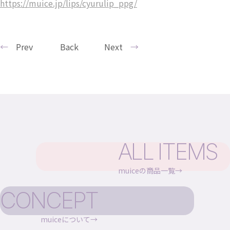
https://muice.jp/lips/cyurulip_ppg/
Prev
Back
Next
ALL ITEMS
muiceの商品一覧
CONCEPT
muiceについて