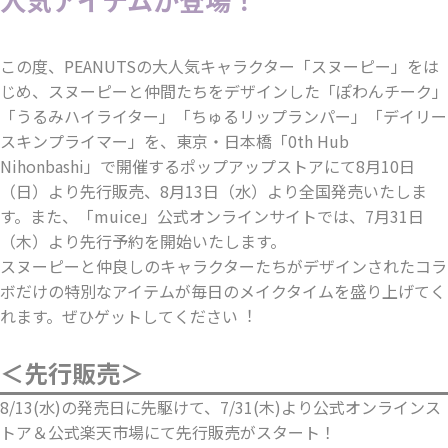
この度、PEANUTSの⼤⼈気キャラクター「スヌーピー」をは
じめ、スヌーピーと仲間たちをデザインした「ぽわんチーク」
「うるみハイライター」「ちゅるリップランパー」「デイリー
スキンプライマー」を、東京・⽇本橋「0th Hub
Nihonbashi」で開催するポップアップストアにて8⽉10⽇
（⽇）より先⾏販売、8⽉13⽇（⽔）より全国発売いたしま
す。また、「muice」公式オンラインサイトでは、7⽉31⽇
（⽊）より先⾏予約を開始いたします。
スヌーピーと仲良しのキャラクターたちがデザインされたコラ
ボだけの特別なアイテムが毎⽇のメイクタイムを盛り上げてく
れます。ぜひゲットしてください︕
＜先行販売＞
8/13(水)の発売日に先駆けて、7/31(木)より公式オンラインス
トア＆公式楽天市場にて先行販売がスタート！